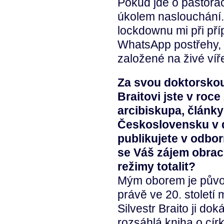
Pokud jde o pastorac
úkolem naslouchání.
lockdownu mi při pří
WhatsApp postřehy, k
založené na živé víř
Za svou doktorskou
Braitovi jste v ro
arcibiskupa, články 
Československu v 
publikujete v odbo
se Váš zájem obrací
režimy totalit?
Mým oborem je původ
právě ve 20. století
Silvestr Braito ji do
rozsáhlá kniha o círk