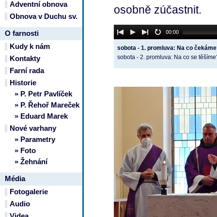
Adventní obnova
osobně zúčastnit.
Obnova v Duchu sv.
Audio
00:00
O farnosti
Player
Kudy k nám
sobota - 1. promluva: Na co čekáme
sobota - 2. promluva: Na co se těšíme
Kontakty
Farní rada
Historie
» P. Petr Pavlíček
» P. Řehoř Mareček
» Eduard Marek
Nové varhany
» Parametry
» Foto
» Žehnání
Média
Fotogalerie
Audio
Videa