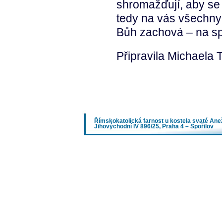
shromažďují, aby se 
tedy na vás všechny
Bůh zachová – na sp
Připravila Michaela
Římskokatolická farnost u kostela svaté An
Jihovýchodní IV 896/25, Praha 4 – Spořilov