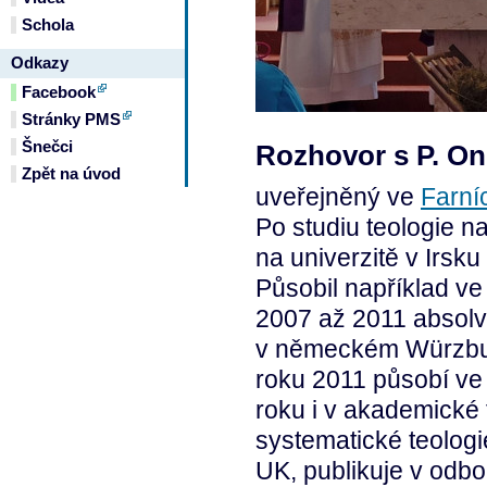
Schola
Odkazy
Facebook
Stránky PMS
Šnečci
Rozhovor s P. O
Zpět na úvod
uveřejněný ve
Farní
Po studiu teologie n
na univerzitě v Irsk
Působil například ve
2007 až 2011 absolv
v německém Würzburk
roku 2011 působí ve 
roku i v akademické f
systematické teologie
UK, publikuje v odbo