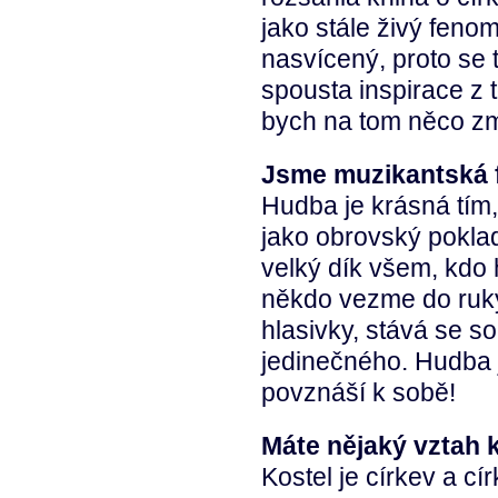
jako stále živý feno
nasvícený, proto se 
spousta inspirace z 
bych na tom něco zm
Jsme muzikantská f
Hudba je krásná tím
jako obrovský poklad
velký dík všem, kdo
někdo vezme do ruky
hlasivky, stává se s
jedinečného. Hudba 
povznáší k sobě!
Máte nějaký vztah 
Kostel je církev a cír