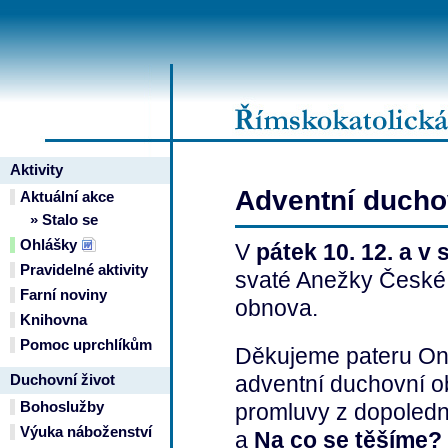
Aktivity
Adventní ducho
Aktuální akce
» Stalo se
Ohlášky
V
pátek 10. 12. a v 
Pravidelné aktivity
svaté Anežky České 
Farní noviny
obnova.
Knihovna
Pomoc uprchlíkům
Děkujeme pateru Ond
adventní duchovní o
Duchovní život
Bohoslužby
promluvy z dopoled
Výuka náboženství
a
Na co se těšíme?