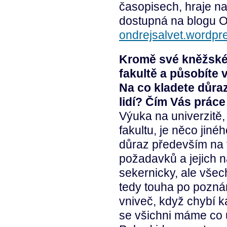
časopisech, hraje na
dostupná na blogu O
ondrejsalvet.wordpr
Kromě své kněžské 
fakultě a působíte 
Na co kladete důraz
lidí? Čím Vás prác
Výuka na univerzitě, 
fakultu, je něco jiné
důraz především na f
požadavků a jejich n
sekernicky, ale všec
tedy touha po poznání
vniveč, když chybí k
se všichni máme co u