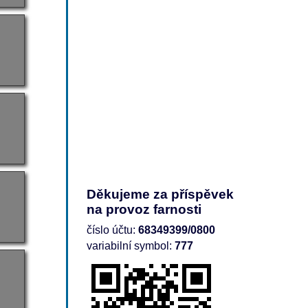
Děkujeme za příspěvek
na provoz farnosti
číslo účtu:
68349399/0800
variabilní symbol:
777