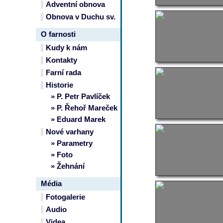
Adventní obnova
Obnova v Duchu sv.
O farnosti
Kudy k nám
Kontakty
Farní rada
Historie
» P. Petr Pavlíček
» P. Řehoř Mareček
» Eduard Marek
Nové varhany
» Parametry
» Foto
» Žehnání
Média
Fotogalerie
Audio
Videa