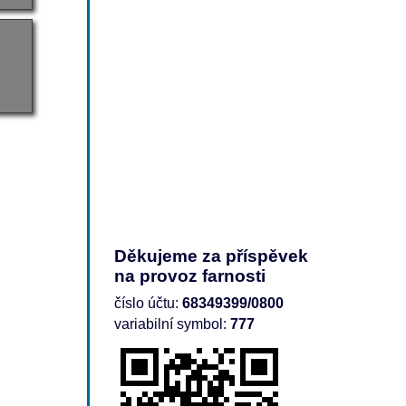
Děkujeme za příspěvek
na provoz farnosti
číslo účtu:
68349399/0800
variabilní symbol:
777