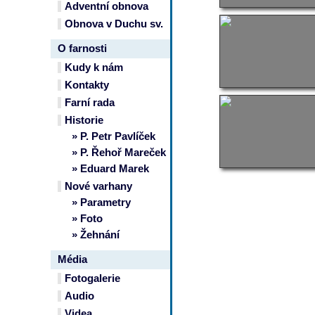
Adventní obnova
Obnova v Duchu sv.
O farnosti
Kudy k nám
Kontakty
Farní rada
Historie
» P. Petr Pavlíček
» P. Řehoř Mareček
» Eduard Marek
Nové varhany
» Parametry
» Foto
» Žehnání
Média
Fotogalerie
Audio
Videa