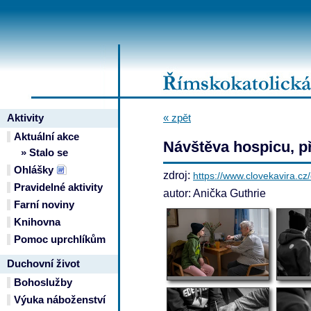
Aktivity
« zpět
Aktuální akce
Návštěva hospicu, při
» Stalo se
Ohlášky
zdroj:
https://www.clovekavira.c
Pravidelné aktivity
autor: Anička Guthrie
Farní noviny
Knihovna
Pomoc uprchlíkům
Duchovní život
Bohoslužby
Výuka náboženství