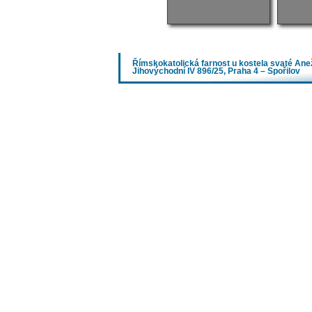
Římskokatolická farnost u kostela svaté An
Jihovýchodní IV 896/25, Praha 4 – Spořilov