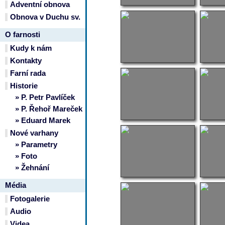
Adventní obnova
Obnova v Duchu sv.
O farnosti
Kudy k nám
Kontakty
Farní rada
Historie
» P. Petr Pavlíček
» P. Řehoř Mareček
» Eduard Marek
Nové varhany
» Parametry
» Foto
» Žehnání
Média
Fotogalerie
Audio
Videa